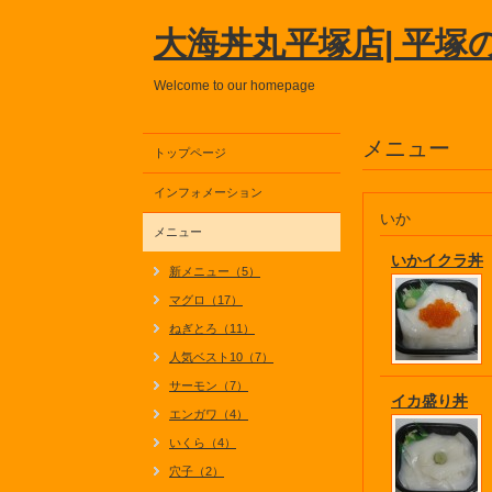
大海丼丸平塚店| 平塚
Welcome to our homepage
メニュー
トップページ
インフォメーション
いか
メニュー
いかイクラ丼
新メニュー（5）
マグロ（17）
ねぎとろ（11）
人気ベスト10（7）
サーモン（7）
イカ盛り丼
エンガワ（4）
いくら（4）
穴子（2）