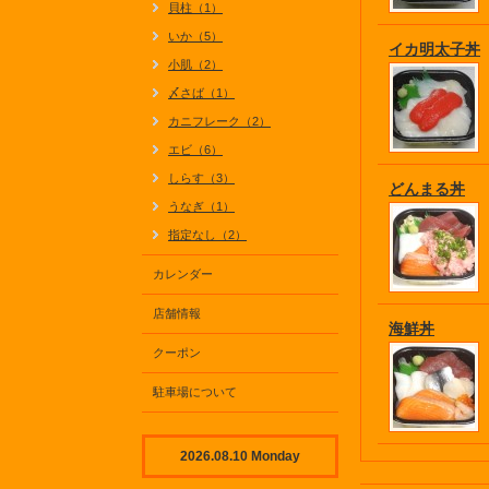
貝柱（1）
いか（5）
イカ明太子丼
小肌（2）
〆さば（1）
カニフレーク（2）
エビ（6）
しらす（3）
どんまる丼
うなぎ（1）
指定なし（2）
カレンダー
店舗情報
海鮮丼
クーポン
駐車場について
2026.08.10 Monday