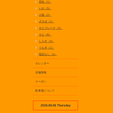
貝柱（1）
いか（5）
小肌（2）
〆さば（1）
カニフレーク（2）
エビ（6）
しらす（3）
うなぎ（1）
指定なし（2）
カレンダー
店舗情報
クーポン
駐車場について
2026.08.06 Thursday