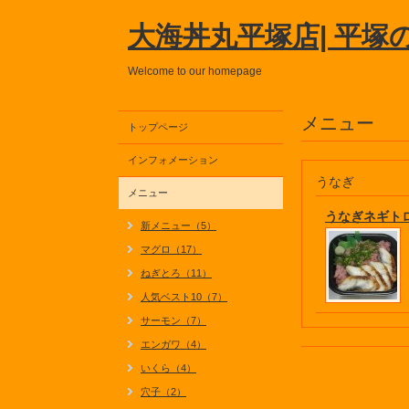
大海丼丸平塚店| 平塚
Welcome to our homepage
メニュー
トップページ
インフォメーション
うなぎ
メニュー
うなぎネギト
新メニュー（5）
マグロ（17）
ねぎとろ（11）
人気ベスト10（7）
サーモン（7）
エンガワ（4）
いくら（4）
穴子（2）