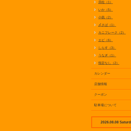
貝柱（1）
いか（5）
小肌（2）
〆さば（1）
カニフレーク（2）
エビ（6）
しらす（3）
うなぎ（1）
指定なし（2）
カレンダー
店舗情報
クーポン
駐車場について
2026.08.08 Satur