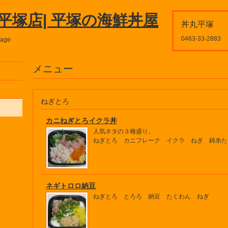
平塚店| 平塚の海鮮丼屋
丼丸平塚
0463-33-2883
page
メニュー
ねぎとろ
カニねぎとろイクラ丼
人気ネタの３種盛り。
ねぎとろ カニフレーク イクラ ねぎ 錦糸た
ネギトロロ納豆
ねぎとろ とろろ 納豆 たくわん ねぎ