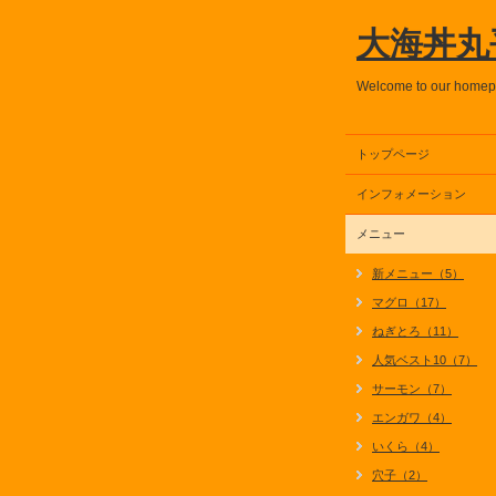
大海丼丸
Welcome to our home
トップページ
インフォメーション
メニュー
新メニュー（5）
マグロ（17）
ねぎとろ（11）
人気ベスト10（7）
サーモン（7）
エンガワ（4）
いくら（4）
穴子（2）