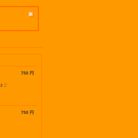
750 円
まご
750 円