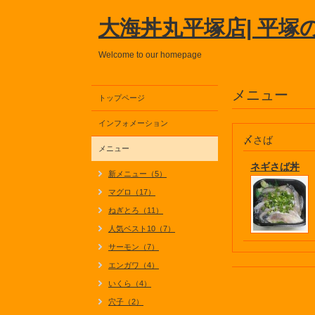
大海丼丸平塚店| 平塚
Welcome to our homepage
メニュー
トップページ
インフォメーション
〆さば
メニュー
ネギさば丼
新メニュー（5）
マグロ（17）
ねぎとろ（11）
人気ベスト10（7）
サーモン（7）
エンガワ（4）
いくら（4）
穴子（2）