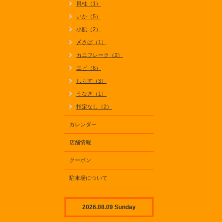
貝柱（1）
いか（5）
小肌（2）
〆さば（1）
カニフレーク（2）
エビ（6）
しらす（3）
うなぎ（1）
指定なし（2）
カレンダー
店舗情報
クーポン
駐車場について
2026.08.09 Sunday