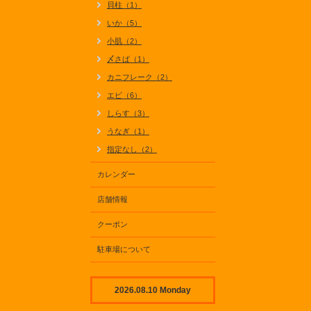
貝柱（1）
いか（5）
小肌（2）
〆さば（1）
カニフレーク（2）
エビ（6）
しらす（3）
うなぎ（1）
指定なし（2）
カレンダー
店舗情報
クーポン
駐車場について
2026.08.10 Monday