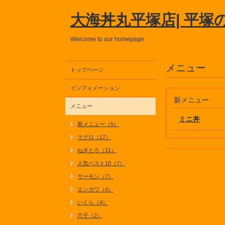
大海丼丸平塚店| 平塚
Welcome to our homepage
メニュー
トップページ
インフォメーション
新メニュー
メニュー
ミニ丼
新メニュー（5）
マグロ（17）
ねぎとろ（11）
人気ベスト10（7）
サーモン（7）
エンガワ（4）
いくら（4）
穴子（2）