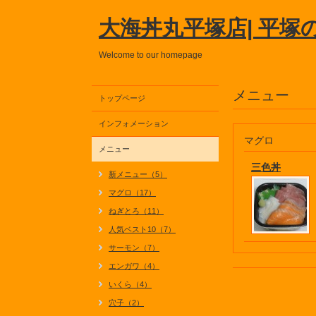
大海丼丸平塚店| 平塚
Welcome to our homepage
メニュー
トップページ
インフォメーション
マグロ
メニュー
三色丼
新メニュー（5）
マグロ（17）
ねぎとろ（11）
人気ベスト10（7）
サーモン（7）
エンガワ（4）
いくら（4）
穴子（2）