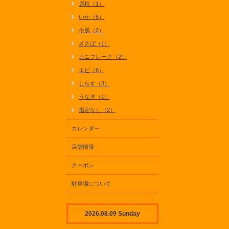
貝柱（1）
いか（5）
小肌（2）
〆さば（1）
カニフレーク（2）
エビ（6）
しらす（3）
うなぎ（1）
指定なし（2）
カレンダー
店舗情報
クーポン
駐車場について
2026.08.09 Sunday